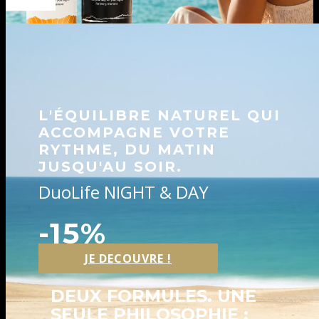
L'ÉQUILIBRE NATUREL QUI
ACCOMPAGNE VOTRE
RYTHME, DU MATIN
JUSQU'AU SOIR.
DuoLife NIGHT & DAY
-15%
JE DECOUVRE !
DEUX FORMULES. UNE
SEULE PHILOSOPHIE :