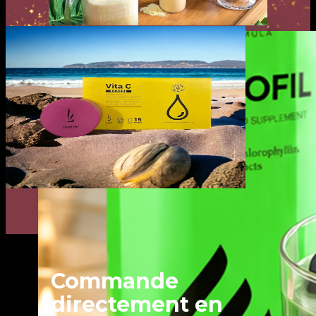
VOTRE
PARTENAIRE
BEAUTÉ !
Chez Andréa Coiffure, on a sélectionné pour
toi les produits Duolife qu'on aime vraiment.
Des compléments et soins naturels, pensés
pour sublimer ta beauté au quotidien — et
prolonger l'expérience du salon à la maison.
JE DECOUVRE !
Commande
directement en